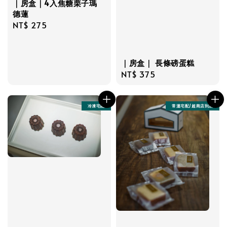
｜房盒｜4入焦糖栗子瑪
德蓮
Regular
NT$ 275
price
｜房盒｜ 長條磅蛋糕
Regular
NT$ 375
price
冷凍宅配
常溫宅配/超商店到店