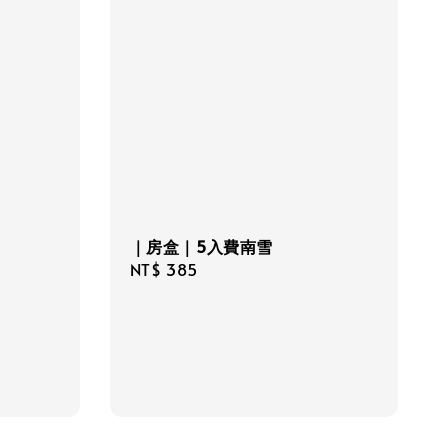
｜房盒｜5入費南雪
Regular
NT$ 385
price