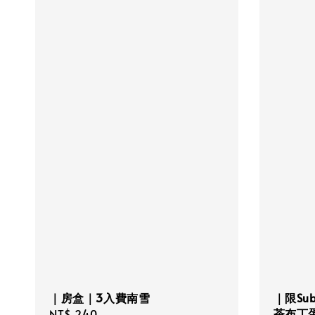
｜房盒｜3入費南雪
｜限Su
茶布丁
Regular
NT$ 240