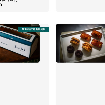
r
0
常溫宅配/超商店到店