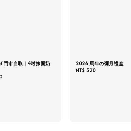
bí 門市自取｜4吋抹面奶
2026 馬年の彌月禮盒
Regular
NT$ 520
r
0
price