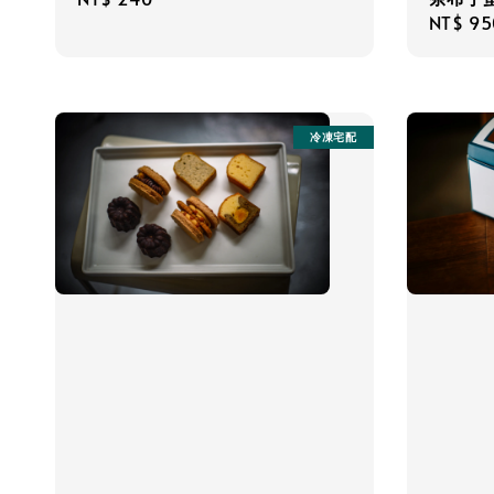
Regula
NT$ 95
price
price
冷凍宅配