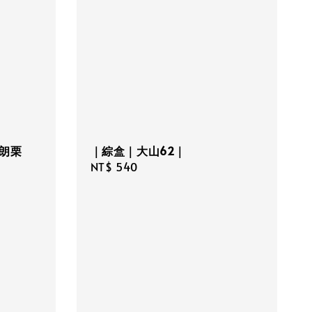
布朗栗
｜綜盒｜大山62｜
Regular
NT$ 540
price