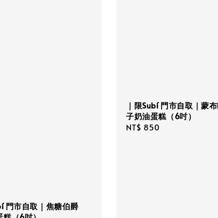
｜限Subí 門市自取｜蒙
子奶油蛋糕（6吋）
Regular
NT$ 850
price
bí 門市自取｜焦糖伯爵
蛋糕（6吋）