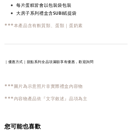
每片蛋糕皆會以包裝袋包裝
大房子系列禮盒含SUBI紙提袋
***本產品含有麩質類、蛋類｜蛋奶素
｜優惠方式｜
甜點系列全品項滿額享有優惠，歡迎詢問
***圖片為示意照片非實際禮盒內容物
***內容物產品依『文字敘述』品項為主
您可能也喜歡