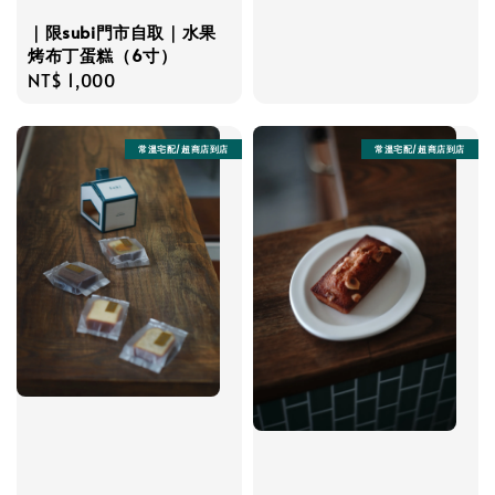
｜限subi門市自取｜水果
烤布丁蛋糕（6寸）
Regular
NT$ 1,000
price
常溫宅配/超商店到店
常溫宅配/超商店到店