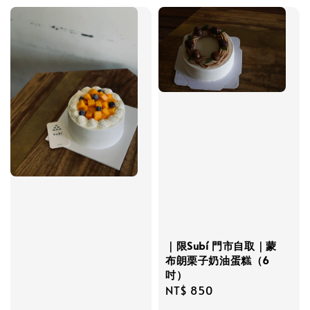
｜限Subí 門市自取｜蒙
布朗栗子奶油蛋糕（6
吋）
Regular
NT$ 850
price