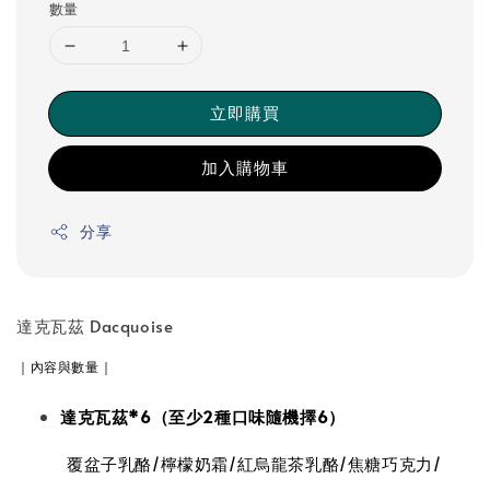
數量
立即購買
加入購物車
分享
達克瓦茲 Dacquoise
｜內容與數量｜
達克瓦茲*6（至少2種口味隨機擇6）
覆盆子乳酪/檸檬奶霜/紅烏龍茶乳酪/焦糖巧克力/