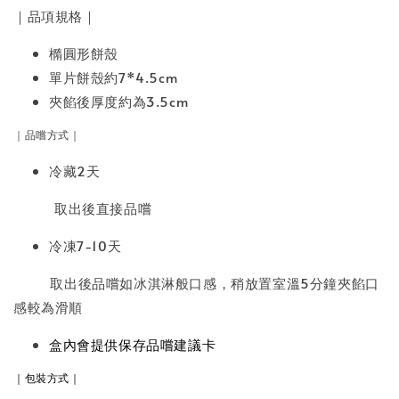
｜品項規格｜
橢圓形餅殼
單片餅殼約7*4.5cm
夾餡後厚度約為3.5cm
｜品嚐方式｜
冷藏2天
取出後直接品嚐
冷凍7-10天
取出後品嚐如冰淇淋般口感，稍放置室溫5分鐘夾餡口
感較為滑順
盒內會提供保存品嚐建議卡
｜包裝方式｜